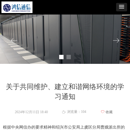
ꂃ
ꁹ
关于共同维护、建立和谐网络环境的学
习通知
浏览量：
104
2024年12月11日
18:40
ꄀ
收藏
ꄘ
根据中央网信办的要求精神和绍兴市公安局上虞区分局曹娥派出所的