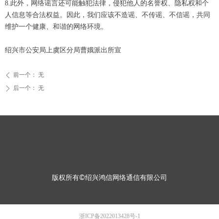
8.此外，网络谣言还可能触犯法律，侵犯他人的名誉权、隐私权和个
人信息等合法权益。因此，我们应该不造谣、不传谣、不信谣，共同
维护一个健康、和谐的网络环境。
绍兴市公安局上虞区分局曹娥派出所宣
前一个：
无
ꄴ
后一个：
无
ꄲ
版权所有©绍兴鸿信网络通信有限公司
浙ICP备2022013428号-1